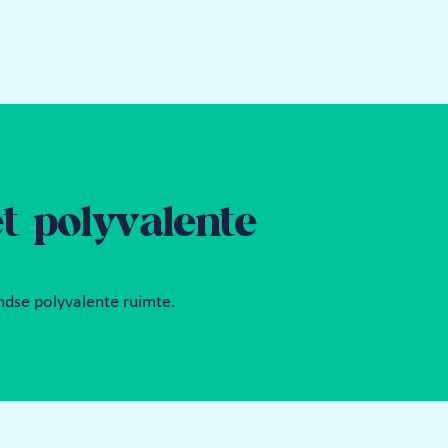
 polyvalente 
dse polyvalente ruimte. 