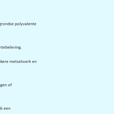
rondse polyvalente 
tebeleving. 
onkere metselwerk en 
gen of 
k een 